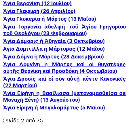
Ἁγία Βερονίκη (12 Ιουλίου)
Ἁγία Γλαφυρή (26 Απριλίου)
Ἁγία Γλυκερία ἡ Μάρτυς (13 Μαΐου)
Ἁγία Γοργονία ἀδελφὴ τοῦ Ἁγίου Γρηγορίου
τοῦ Θεολόγου (23 Φεβρουαρίου)
Ἁγία Δάμαρις ἡ Ἀθηναία (3 Οκτωβρίου)
Αγία Δομιτίλλα η Μάρτυρας (12 Μαΐου)
Ἁγία Δόμνα ἡ Μάρτυς (28 Δεκεμβρίου)
Ἁγία Δομνίνη ἡ Μάρτυς καὶ οἱ θυγατέρες
αὐτῆς Βερνίκη καὶ Προσδόκη (4 Οκτωβρίου)
Ἁγία Δροσὶς καὶ οἱ σὺν αὐτῇ πέντε Κανονικὲς
(22 Μαρτίου)
Ἁγία Εἰρήνη ἡ Βασίλισσα (μετονομασθείσα σε
Μοναχὴ Ξένη) (13 Αυγούστου)
Ἁγία Εἰρήνη ἡ Μεγαλομάρτυς (5 Μαΐου)
Σελίδα 2 από 75